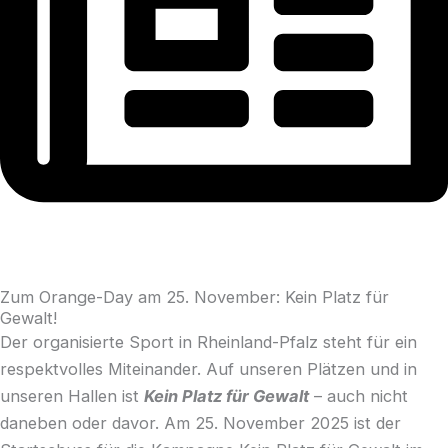
Zum Orange-Day am 25. November: Kein Platz für
Gewalt!
Der organisierte Sport in Rheinland-Pfalz steht für ein
respektvolles Miteinander. Auf unseren Plätzen und in
unseren Hallen ist
Kein Platz für Gewalt
– auch nicht
daneben oder davor. Am 25. November 2025 ist der